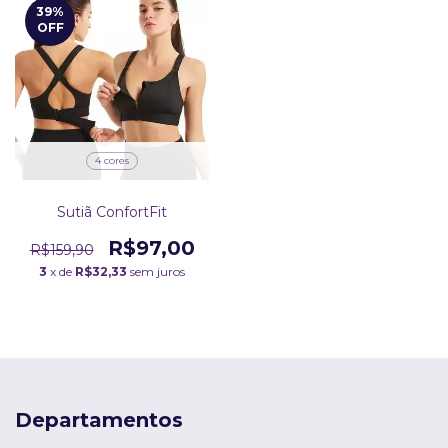
39
%
OFF
4 cores
Sutiã ConfortFit
R$97,00
R$159,90
3
x de
R$32,33
sem juros
Departamentos