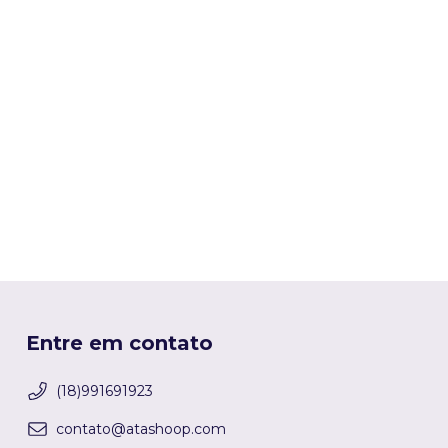
Entre em contato
(18)991691923
contato@atashoop.com