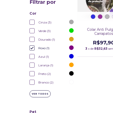
Filtrar por
Cor
Cinza (3)
Colar Anti Pul
Verde (3)
Carrapatos
Dourado (1)
R$97,9
Roxo (1)
3
x de
R$32,63
sem
Azul (1)
Laranja (1)
Preto (2)
Branco (2)
VER TODOS
Pet