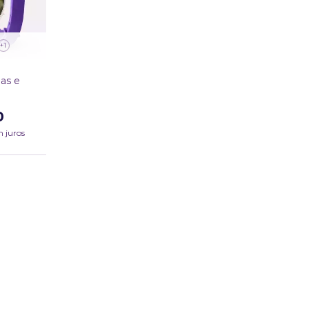
+1
gas e
0
 juros