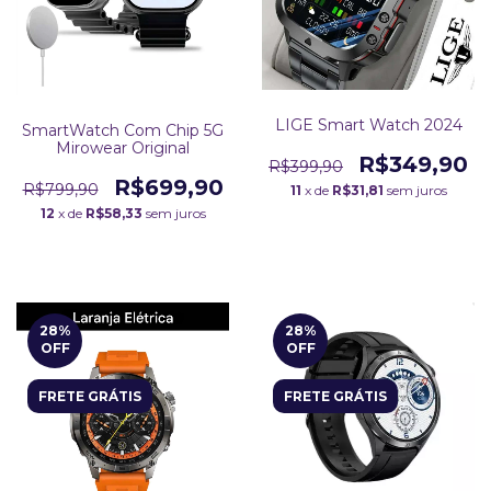
LIGE Smart Watch 2024
SmartWatch Com Chip 5G
Mirowear Original
R$349,90
R$399,90
R$699,90
R$799,90
11
x de
R$31,81
sem juros
12
x de
R$58,33
sem juros
28
%
28
%
OFF
OFF
FRETE GRÁTIS
FRETE GRÁTIS