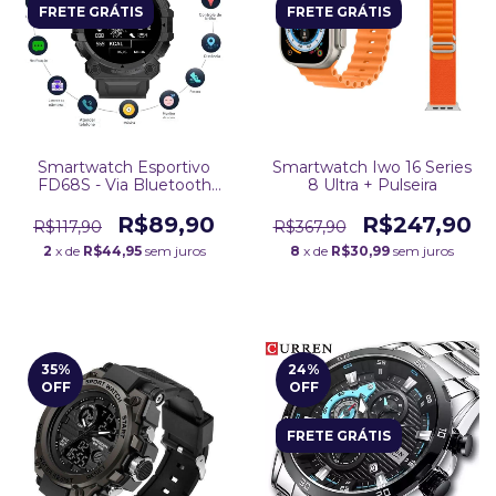
FRETE GRÁTIS
FRETE GRÁTIS
Smartwatch Esportivo
Smartwatch Iwo 16 Series
FD68S - Via Bluetooth
8 Ultra + Pulseira
para IOS e Android
R$89,90
R$247,90
R$117,90
R$367,90
2
x de
R$44,95
sem juros
8
x de
R$30,99
sem juros
35
%
24
%
OFF
OFF
FRETE GRÁTIS