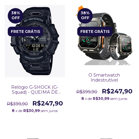
38
%
38
%
OFF
OFF
FRETE GRÁTIS
FRETE GRÁTIS
O Smartwatch
Indestrutível
Relógio G-SHOCK (G-
R$247,90
R$399,90
Squad) - QUEIMA DE
ESTOQUE
8
x de
R$30,99
sem juros
R$247,90
R$399,90
8
x de
R$30,99
sem juros