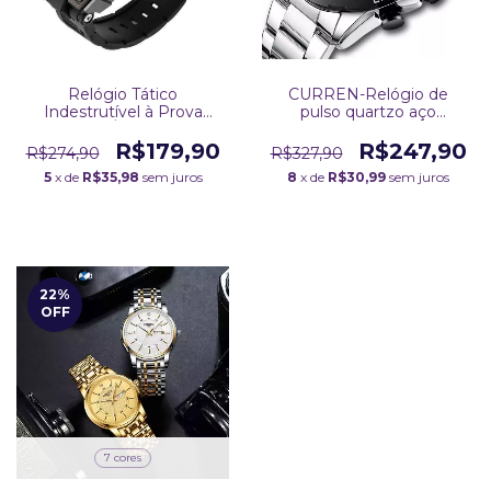
Relógio Tático
CURREN-Relógio de
Indestrutível à Prova
pulso quartzo aço
d'Água
inoxidável impermeável
masculino.
R$179,90
R$247,90
R$274,90
R$327,90
5
x de
R$35,98
sem juros
8
x de
R$30,99
sem juros
22
%
OFF
7 cores