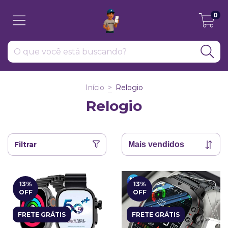
0
Início
>
Relogio
Relogio
Filtrar
13
%
13
%
OFF
OFF
FRETE GRÁTIS
FRETE GRÁTIS