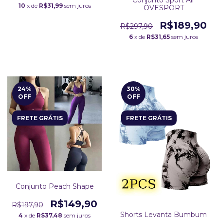
Conjunto Sport Air
10
x de
R$31,99
sem juros
OVESPORT
R$189,90
R$297,90
6
x de
R$31,65
sem juros
24
%
30
%
OFF
OFF
FRETE GRÁTIS
FRETE GRÁTIS
Conjunto Peach Shape
R$149,90
R$197,90
Shorts Levanta Bumbum
4
x de
R$37,48
sem juros