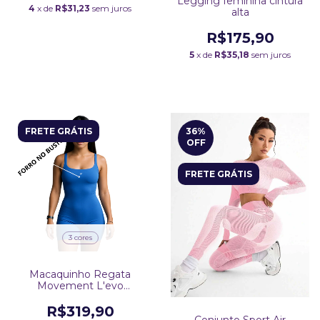
Legging feminina cintura
4
x de
R$31,23
sem juros
alta
R$175,90
5
x de
R$35,18
sem juros
FRETE GRÁTIS
36
%
OFF
FRETE GRÁTIS
3 cores
Macaquinho Regata
Movement L'evo
Poliamida
R$319,90