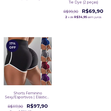
Tie Dye (2 peças)
R$69,90
R$99,90
2
x de
R$34,95
sem juros
17
%
OFF
Shorts Feminino
Sexy/Esportivos | Elásticos
| Sem Costura | Levanta
Bumbum
R$97,90
R$117,90